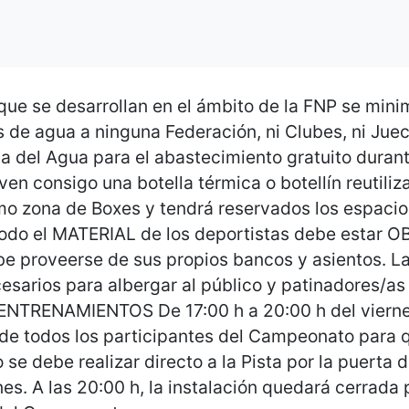
e se desarrollan en el ámbito de la FNP se minim
s de agua a ninguna Federación, ni Clubes, ni Juec
a del Agua para el abastecimiento gratuito dura
ven consigo una botella térmica o botellín reutili
mo zona de Boxes y tendrá reservados los espacio
 Todo el MATERIAL de los deportistas debe estar
 proveerse de sus propios bancos y asientos. La 
cesarios para albergar al público y patinadores/a
TRENAMIENTOS De 17:00 h a 20:00 h del viernes
 de todos los participantes del Campeonato para q
 se debe realizar directo a la Pista por la puerta 
es. A las 20:00 h, la instalación quedará cerrada