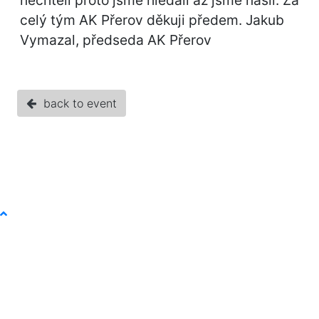
nechtěli proto jsme hledali až jsme našli. Za
celý tým AK Přerov děkuji předem. Jakub
Vymazal, předseda AK Přerov
back to event