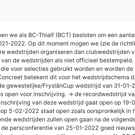
n we als BC-Thialf (BCT) besloten om een aantal
021-2022. Op dit moment mogen we (zie de richtl
re wedstrijden organiseren dan clubwedstrijden v
 van de wedstrijden als niet officieel bestempel
die voor selecties gebruikt worden en worden de t
Concreet betekent dit voor het wedstrijdschema da
 de gewestelijke/FryslânCup wedstrijd van 31-01
s open voor inschrijving. -> de recordwedstrijd
inschrijving van deze wedstrijd gaat open op 19-
 op 5-02-2022 staat open zoals oorspronkelijk in
ende wedstrijden zullen open gaan na de volgend
 de persconferentie van 25-01-2022 goed nieuws k