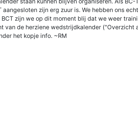
lender staan kunnen blijven organiseren. Als BC-
CT aangesloten zijn erg zuur is. We hebben ons ec
s BCT zijn we op dit moment blij dat we weer tra
cht van de herziene wedstrijdkalender ("Overzicht
onder het kopje info. ~RM