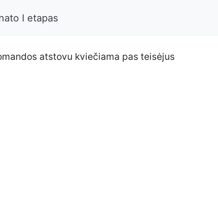
nato I etapas
omandos atstovu kviečiama pas teisėjus