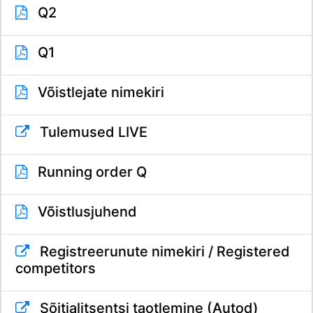
Q2
Q1
Võistlejate nimekiri
Tulemused LIVE
Running order Q
Võistlusjuhend
Registreerunute nimekiri / Registered
competitors
Sõitjalitsentsi taotlemine (Autod)