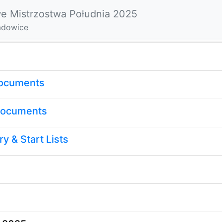
we Mistrzostwa Południa 2025
adowice
ocuments
Documents
y & Start Lists