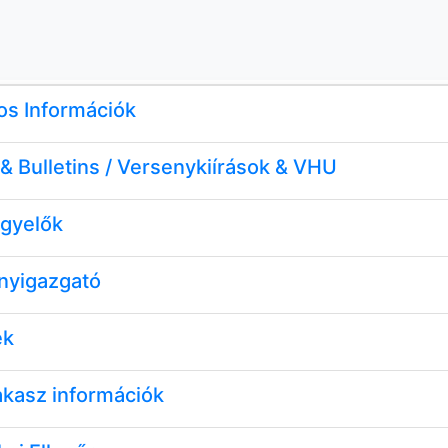
os Információk
 Bulletins / Versenykiírások & VHU
gyelők
enyigazgató
ek
akasz információk