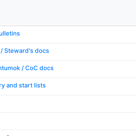
ulletins
/ Steward's docs
ntumok / CoC docs
y and start lists