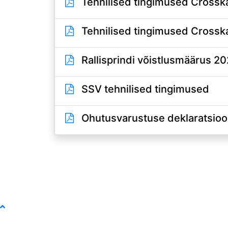
Tehnilised tingimused Crossk
Tehnilised tingimused Crosska
Rallisprindi võistlusmäärus 2
SSV tehnilised tingimused
Ohutusvarustuse deklaratsio