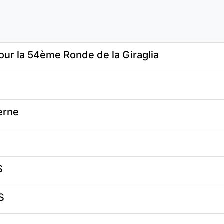
our la 54ème Ronde de la Giraglia
erne
S
S