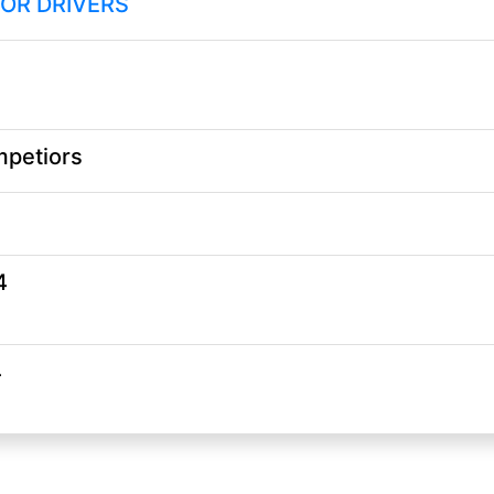
FOR DRIVERS
ompetiors
4
4