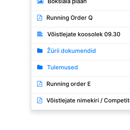
Boksiala plaan
Running Order Q
Võistlejate koosolek 09.30
Žürii dokumendid
Tulemused
Running order E
Võistlejate nimekiri / Competito