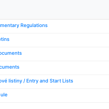
mentary Regulations
tins
ocuments
ocuments
 listiny / Entry and Start Lists
ule